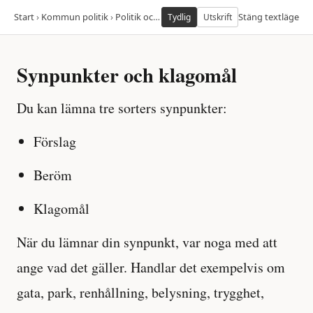
Start
›
Kommun politik
›
Politik och demokrati
›
Paverka
Stäng textläge
›
Synpunkter oc
Tydlig
Utskrift
Synpunkter och klagomål
Du kan lämna tre sorters synpunkter:
Förslag
Beröm
Klagomål
När du lämnar din synpunkt, var noga med att
ange vad det gäller. Handlar det exempelvis om
gata, park, renhållning, belysning, trygghet,