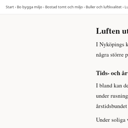
Start
›
Bo bygga miljo
›
Bostad tomt och miljo
›
Buller och luftkvalitet
›
L
Luften 
I Nyköpings k
några större 
Tids- och å
I bland kan de
under rusning
årstidsbunde
Under soliga 