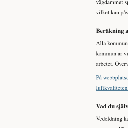
vägdammet sp
vilket kan på
Beräkning av
Alla kommuner
kommun är v
arbetet. Över
På webbplatse
luftkvalitete
Vad du själv
Vedeldning ka