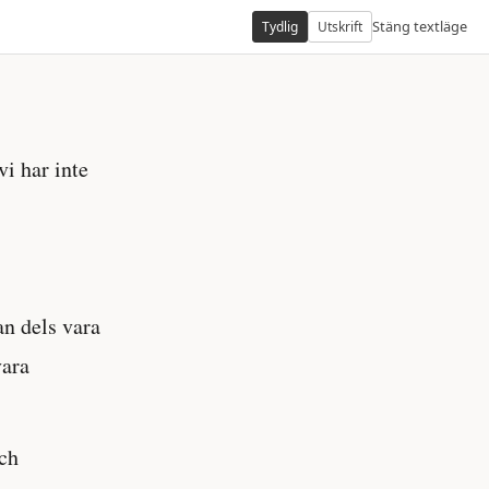
Stäng textläge
Tydlig
Utskrift
i har inte
an dels vara
vara
och