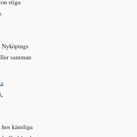
on stiga
.
I Nyköpings
ller samman
la
).
 hos känsliga