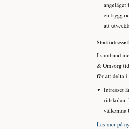
angeläget 
en trygg o
att utveck
Stort intresse 
I samband me
& Omsorg tidi
för att delta 
Intresset ä
ridskolan. 
välkomna bå
Läs mer på n