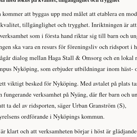
 kommer att byggas upp med målet att etablera en mod
valitet, tillgänglighet och trygghet. Inriktningen är at
verksamhet som i första hand riktar sig till barn och un
gen ska vara en resurs för föreningsliv och ridsport i h
ågår dialog mellan Haga Stall & Omsorg och en lokal r
pus Nyköping, som erbjuder utbildningar inom häst- o
ett viktigt besked för Nyköping. Med avtalet på plats ta
 en fungerande verksamhet på Nyäng, där fler barn och u
att ta del av ridsporten, säger Urban Granström (S),
relsens ordförande i Nyköpings kommun.
 är klart och att verksamheten börjar i höst är glädjand