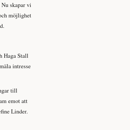
 Nu skapar vi
 och möjlighet
d.
h Haga Stall
mäla intresse
gar till
fram emot att
fine Linder.