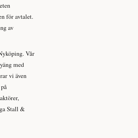
eten
 för avtalet.
ing av
 Nyköping. Vår
 Nyäng med
rar vi även
 på
aktörer,
ga Stall &