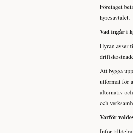
Företaget bet
hyresavtalet.
Vad ingår i 
Hyran avser ti
driftskostnade
Att bygga upp
utformat för 
alternativ oc
och verksamh
Varför vald
Inför tilldel