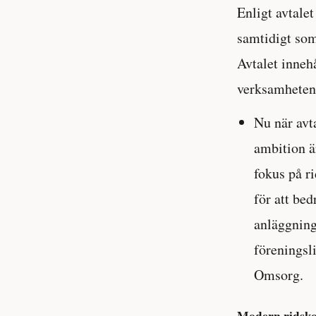
Enligt avtale
samtidigt som
Avtalet innehå
verksamheten 
Nu när avta
ambition ä
fokus på ri
för att be
anläggning
föreningsl
Omsorg.
Modern ridskol