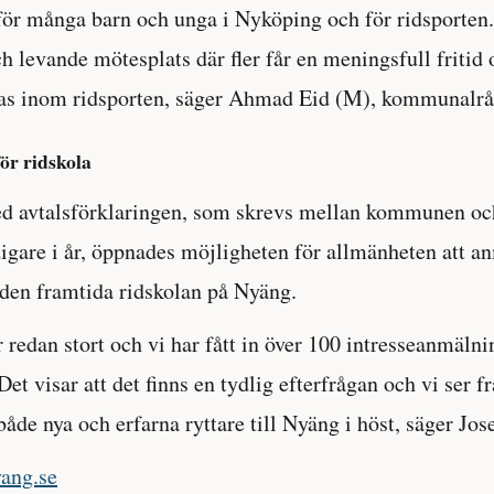
för många barn och unga i Nyköping och för ridsporten.
ch levande mötesplats där fler får en meningsfull fritid
las inom ridsporten, säger Ahmad Eid (M), kommunalrå
för ridskola
d avtalsförklaringen, som skrevs mellan kommunen oc
gare i år, öppnades möjligheten för allmänheten att an
i den framtida ridskolan på Nyäng.
r redan stort och vi har fått in över 100 intresseanmälnin
Det visar att det finns en tydlig efterfrågan och vi ser 
de nya och erfarna ryttare till Nyäng i höst, säger Jose
yang.se