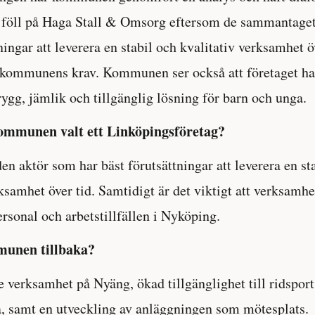
t föll på Haga Stall & Omsorg eftersom de sammantage
ningar att leverera en stabil och kvalitativ verksamhet öv
 kommunens krav. Kommunen ser också att företaget ha
rygg, jämlik och tillgänglig lösning för barn och unga.
ommunen valt ett Linköpingsföretag?
den aktör som har bäst förutsättningar att leverera en st
ksamhet över tid. Samtidigt är det viktigt att verksamhe
ersonal och arbetstillfällen i Nyköping.
munen tillbaka?
 verksamhet på Nyäng, ökad tillgänglighet till ridsport,
, samt en utveckling av anläggningen som mötesplats.