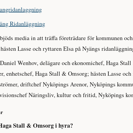
yangridanlaggning
äng Ridanläggning
bjöds media in att träffa företrädare för kommunen oc
ästen Lasse och ryttaren Elsa på Nyängs ridanläggnin
: Daniel Wenhov, delägare och ekonomichef, Haga Stal
er, enhetschef, Haga Stall & Omsorg; hästen Lasse och 
strömer, driftchef Nyköpings Arenor, Nyköpings komm
ivisionschef Näringsliv, kultur och fritid, Nyköpings 
ar
Haga Stall & Omsorg i hyra?