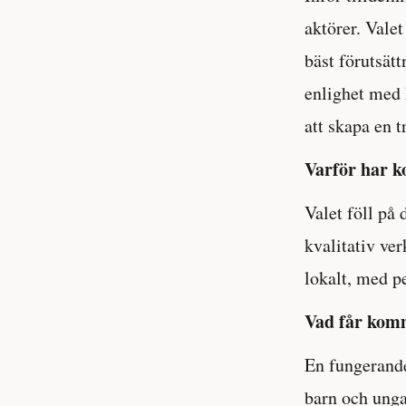
aktörer. Vale
bäst förutsätt
enlighet med
att skapa en t
Varför har k
Valet föll på 
kvalitativ ver
lokalt, med p
Vad får kom
En fungerande
barn och unga