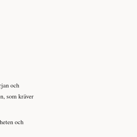
rjan och
en, som kräver
mheten och