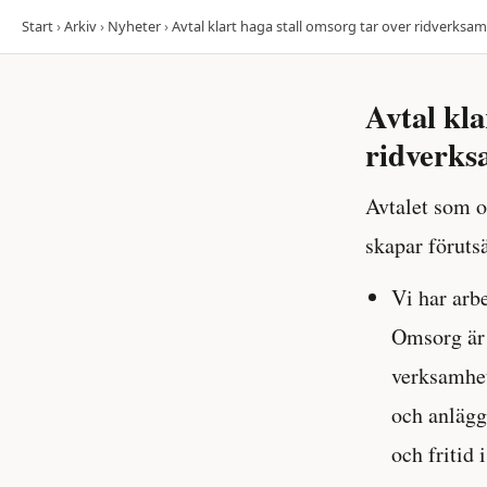
Start
›
Arkiv
›
Nyheter
›
Avtal klart haga stall omsorg tar over ridverks
Avtal kl
ridverks
Avtalet som o
skapar föruts
Vi har arbe
Omsorg är 
verksamhet
och anlägg
och fritid