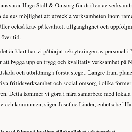
t ansvarar Haga Stall & Omsorg för driften av verksamh
 de ges möjlighet att utveckla verksamheten inom ramen
ller också krav på kvalitet, tillgänglighet och uppföljn
över tid.
let är klart har vi påbörjat rekryteringen av personal i
r att bygga upp en trygg och kvalitativ verksamhet på
dskola och utbildning i första steget. Längre fram plane
driva fritidsverksamhet och social omsorg i olika former
en. Detta kommer vi göra i nära samarbete med lokala 
iv och kommunen, säger Josefine Linder, enhetschef Ha
a med fokus på kvalitet, tillgänglighet och trygghet