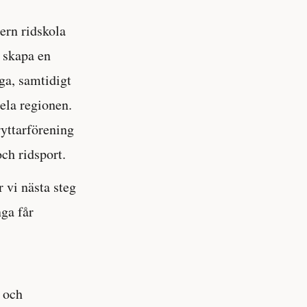
ern ridskola
t skapa en
ga, samtidigt
ela regionen.
yttarförening
ch ridsport.
r vi nästa steg
nga får
e och