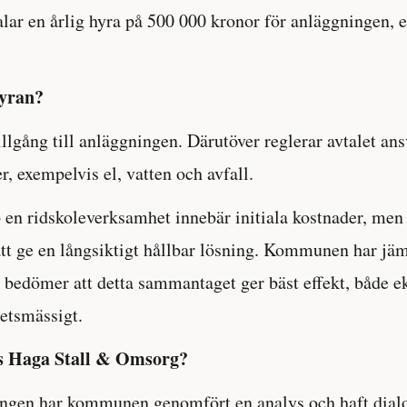
alar en årlig hyra på 500 000 kronor för anläggningen, e
hyran?
llgång till anläggningen. Därutöver reglerar avtalet ans
r, exempelvis el, vatten och avfall.
 en ridskoleverksamhet innebär initiala kostnader, men 
att ge en långsiktigt hållbar lösning. Kommunen har jäm
h bedömer att detta sammantaget ger bäst effekt, både 
etsmässigt.
es Haga Stall & Omsorg?
ningen har kommunen genomfört en analys och haft dial