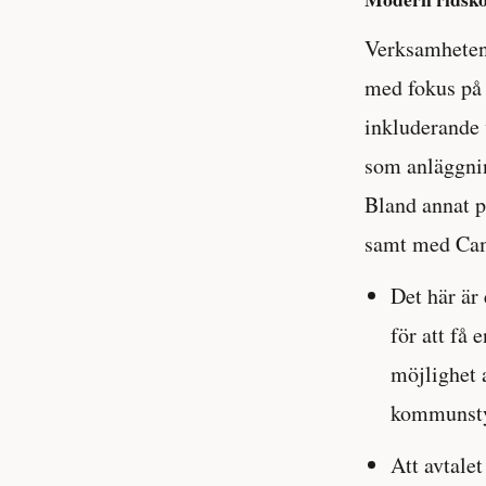
Verksamheten
med fokus på k
inkluderande 
som anläggnin
Bland annat p
samt med Cam
Det här är 
för att få
möjlighet 
kommunsty
Att avtalet