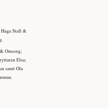
h Haga Stall &
g.
l & Omsorg;
ryttaren Elsa;
un samt Ola
kommun.