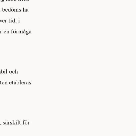
t bedöms ha
er tid, i
r en förmåga
abil och
ten etableras
 särskilt för