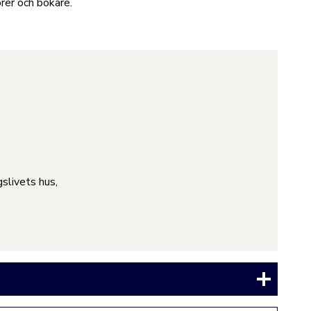
örer och bokare.
slivets hus,