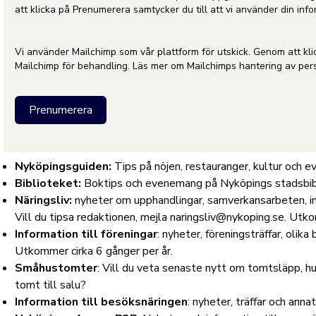
att klicka på Prenumerera samtycker du till att vi använder din info
Vi använder Mailchimp som vår plattform för utskick. Genom att kli
Mailchimp för behandling. Läs mer om Mailchimps hantering av pe
Nyköpingsguiden:
Tips på nöjen, restauranger, kultur och
Biblioteket:
Boktips och evenemang på Nyköpings stadsbibli
Näringsliv:
nyheter om upphandlingar, samverkansarbeten, inbj
Vill du tipsa redaktionen, mejla
naringsliv@nykoping.se
. Utko
Information till föreningar
: nyheter, föreningsträffar, olik
Utkommer cirka 6 gånger per år.
Småhustomter
: Vill du veta senaste nytt om tomtsläpp, hur
tomt till salu?
Information till besöksnäringen
: nyheter, träffar och ann