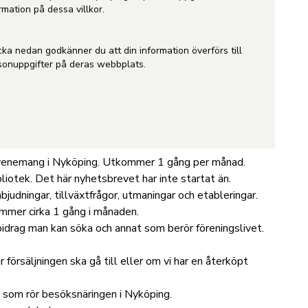
rmation på dessa villkor.
cka nedan godkänner du att din information överförs till
rsonuppgifter på
deras webbplats
.
 evenemang i Nyköping. Utkommer 1 gång per månad.
otek. Det här nyhetsbrevet har inte startat än.
udningar, tillväxtfrågor, utmaningar och etableringar.
mmer cirka 1 gång i månaden.
a bidrag man kan söka och annat som berör föreningslivet.
 försäljningen ska gå till eller om vi har en återköpt
at som rör besöksnäringen i Nyköping.