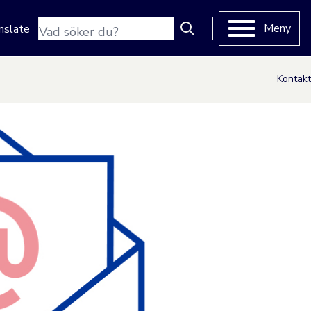
Sökfras
Meny
nslate
Type 2 or more characters
for results.
Kontakt