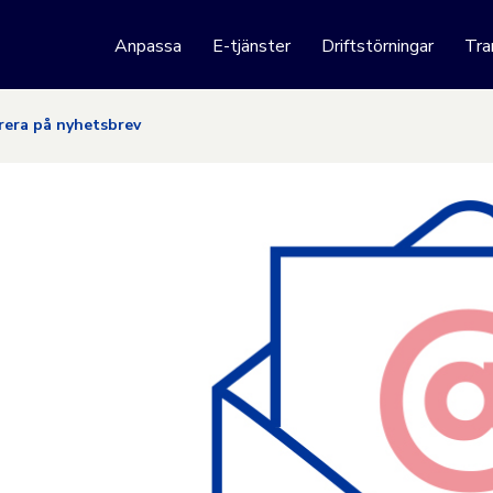
 webbplats
Anpassa
E-tjänster
Driftstörningar
Tra
Hoppa till innehåll
era på nyhetsbrev